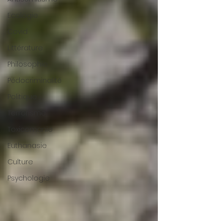
Ecologie
Covid
Littérature
Philosophie
Pédocriminalité
Politique
Terrorisme
Toxicomanie
Euthanasie
Culture
Psychologie