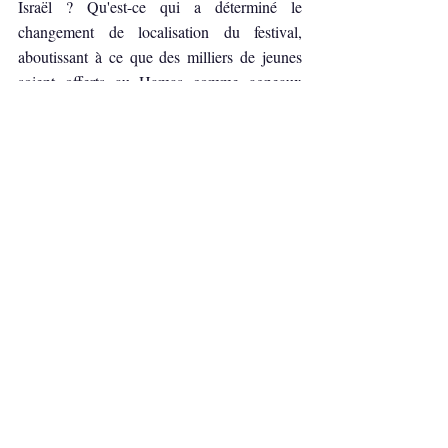
Israël ? Qu'est-ce qui a déterminé le 
changement de localisation du festival, 
aboutissant à ce que des milliers de jeunes 
soient offerts au Hamas comme agneaux 
sacrificiels ? 
Antisémitisme
Politique
Terrorisme
Posts récents
Voir tout