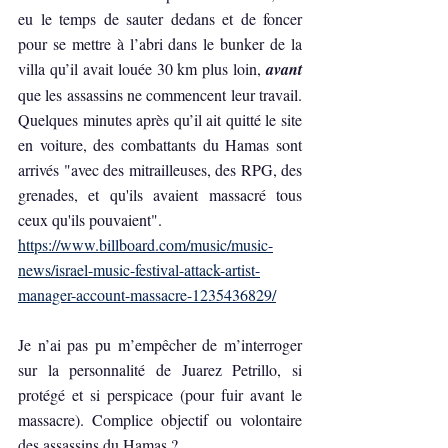
eu le temps de sauter dedans et de foncer 
pour se mettre à l’abri dans le bunker de la 
villa qu’il avait louée 30 km plus loin, 
avant 
que les assassins ne commencent leur travail. 
Quelques minutes après qu’il ait quitté le site 
en voiture, des combattants du Hamas sont 
arrivés "avec des mitrailleuses, des RPG, des 
grenades, et qu'ils avaient massacré tous 
ceux qu'ils pouvaient".
https://www.billboard.com/music/music-
news/israel-music-festival-attack-artist-
manager-account-massacre-1235436829/
Je n’ai pas pu m’empêcher de m’interroger 
sur la personnalité de Juarez Petrillo, si 
protégé et si perspicace (pour fuir avant le 
massacre). Complice objectif ou volontaire 
des assassins du Hamas ?