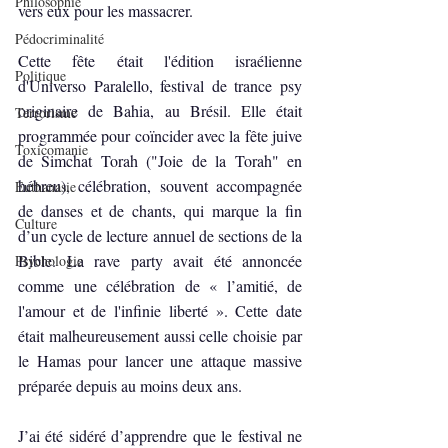
Philosophie
vers eux pour les massacrer.
Pédocriminalité
Cette fête était l'édition israélienne 
Politique
d'Universo Paralello, festival de trance psy 
originaire de Bahia, au Brésil. Elle était 
Terrorisme
programmée pour coïncider avec la fête juive 
Toxicomanie
de Simchat Torah ("Joie de la Torah" en 
hébreu), célébration, souvent accompagnée 
Euthanasie
de danses et de chants, qui marque la fin 
Culture
d’un cycle de lecture annuel de sections de la 
Bible. La rave party avait été annoncée 
Psychologie
comme une célébration de « l’amitié, de 
l'amour et de l'infinie liberté ». Cette date 
était malheureusement aussi celle choisie par 
le Hamas pour lancer une attaque massive 
préparée depuis au moins deux ans.
J’ai été sidéré d’apprendre que le festival ne 