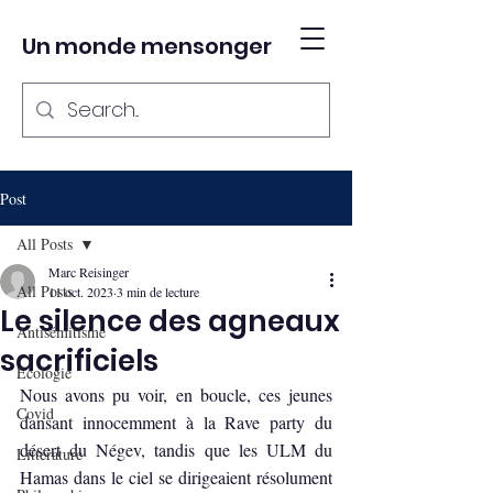
Un monde mensonger
Post
All Posts
Marc Reisinger
All Posts
11 oct. 2023
3 min de lecture
Le silence des agneaux
Antisémitisme
sacrificiels
Ecologie
Nous avons pu voir, en boucle, ces jeunes 
Covid
dansant innocemment à la Rave party du 
désert du Négev, tandis que les ULM du 
Littérature
Hamas dans le ciel se dirigeaient résolument 