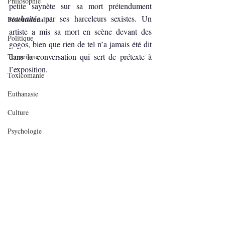
Philosophie
petite saynète sur sa mort prétendument 
souhaitée 
par ses harceleurs sexistes. Un 
Pédocriminalité
artiste a mis sa mort en scène devant des 
Politique
gogos, bien que rien de tel n’a jamais été dit 
dans la conversation qui sert de prétexte à 
Terrorisme
l’exposition.
Toxicomanie
Euthanasie
Culture
Psychologie