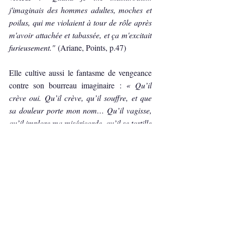
j'imaginais des hommes adultes, moches et 
poilus, qui me violaient à tour de rôle après 
m'avoir attachée et tabassée, et ça m'excitait 
furieusement."
 (Ariane, Points, p.47)
Elle cultive aussi le fantasme de vengeance 
contre son bourreau imaginaire : 
« Qu’il 
crève oui. Qu’il crève, qu’il souffre, et que 
sa douleur porte mon nom… Qu’il vagisse, 
qu’il implore ma miséricorde, qu’il se tortille 
sur le sol comme un torchon imbibé de 
pus… Je m’accroupis sur son visage, 
j’attends qu’il convulse »
 (Les Yeux Rouges, 
147-148). Voir aussi ce post Instagram: "Les 
mecs que je veux morts". Ceci me paraît bien 
plus cru que le sexisme pépouze.