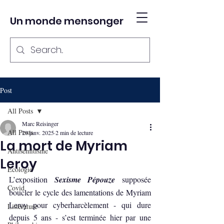
Un monde mensonger
Post
All Posts
Marc Reisinger
All Posts
29 janv. 2025
2 min de lecture
La mort de Myriam
Antisémitisme
Leroy
Ecologie
L’exposition 
Sexisme Pépouze
 supposée 
Covid
boucler le cycle des lamentations de Myriam 
Leroy pour cyberharcèlement - qui dure 
Littérature
depuis 5 ans - s’est terminée hier par une 