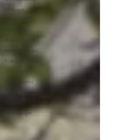
Ecologie
Covid
Littérature
Philosophie
Pédocriminalité
Politique
Terrorisme
Toxicomanie
Euthanasie
Culture
Psychologie