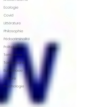
Ecologie
Covid
Littérature
Philosophie
Pédocriminalité
Politique
Terrorisme
Toxicomanie
Euthanasie
Culture
Psychologie