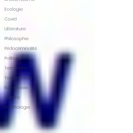
Ecologie
Covid
Littérature
Philosophie
Pédocriminalité
Politique
Terrorisme
Toxicomanie
Euthanasie
Culture
Psychologie