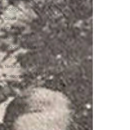
Ecologie
Covid
Littérature
Philosophie
Pédocriminalité
Politique
Terrorisme
Toxicomanie
Euthanasie
Culture
Psychologie